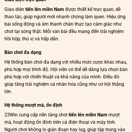
Giao diện
tiến lên miền Nam
được thiết kế trực quan, dễ
thao tác, giúp người mới nhanh chóng làm quen. Hiệu ứng
bài sống động và âm thanh chân thực tạo cảm giác như
chơi tại sòng thật. Mỗi ván bài đều mang đến trải nghiệm
hồi hộp, thú vị và hấp dẫn.
Bàn chơi đa dạng
Hệ thống bàn chơi đa dạng với nhiều mức cược khác nhau,
phù hợp mọi trình độ. Hội viên có thể dễ dàng lựa chọn bàn
phù hợp với chiến thuật và khả năng của mình. Điều đó
giúp tăng trải nghiệm cá nhân hóa cũng như cơ hội thắng
lớn.
Hệ thống mượt mà, ổn định
23Win cung cấp nền tảng chơi
tiến lên miền Nam
mượt
mà, hoạt động ổn định trên cả điện thoại và máy tính.
Người chơi không lo gián đoạn hay lag, giúp tập trung vào