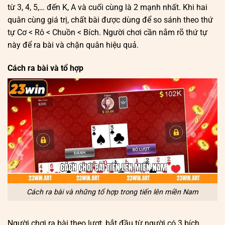
từ 3, 4, 5,… đến K, A và cuối cùng là 2 mạnh nhất. Khi hai
quân cùng giá trị, chất bài được dùng để so sánh theo thứ
tự Cơ < Rô < Chuồn < Bích. Người chơi cần nắm rõ thứ tự
này để ra bài và chặn quân hiệu quả.
Cách ra bài và tổ hợp
Cách ra bài và những tổ hợp trong tiến lên miền Nam
Người chơi ra bài theo lượt, bắt đầu từ người có 3 bích