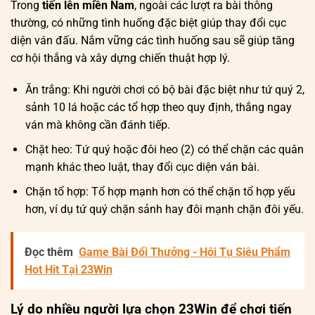
Trong
tiến lên miền Nam
, ngoài các lượt ra bài thông
thường, có những tình huống đặc biệt giúp thay đổi cục
diện ván đấu. Nắm vững các tình huống sau sẽ giúp tăng
cơ hội thắng và xây dựng chiến thuật hợp lý.
Ăn trắng: Khi người chơi có bộ bài đặc biệt như tứ quý 2,
sảnh 10 lá hoặc các tổ hợp theo quy định, thắng ngay
ván mà không cần đánh tiếp.
Chặt heo: Tứ quý hoặc đôi heo (2) có thể chặn các quân
mạnh khác theo luật, thay đổi cục diện ván bài.
Chặn tổ hợp: Tổ hợp mạnh hơn có thể chặn tổ hợp yếu
hơn, ví dụ tứ quý chặn sảnh hay đôi mạnh chặn đôi yếu.
Đọc thêm
Game Bài Đổi Thưởng - Hội Tụ Siêu Phẩm
Hot Hit Tại 23Win
Lý do nhiều người lựa chọn 23Win để chơi tiến