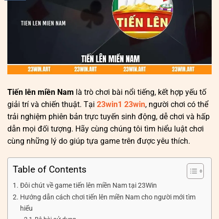
Tiến lên miền Nam
là trò chơi bài nổi tiếng, kết hợp yếu tố
giải trí và chiến thuật. Tại
23win1 23win
, người chơi có thể
trải nghiệm phiên bản trực tuyến sinh động, dễ chơi và hấp
dẫn mọi đối tượng. Hãy cùng chúng tôi tìm hiểu luật chơi
cùng những lý do giúp tựa game trên được yêu thích.
Table of Contents
Đôi chút về game tiến lên miền Nam tại 23Win
Hướng dẫn cách chơi tiến lên miền Nam cho người mới tìm
hiểu