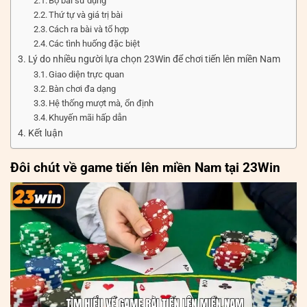
Bộ bài sử dụng
Thứ tự và giá trị bài
Cách ra bài và tổ hợp
Các tình huống đặc biệt
Lý do nhiều người lựa chọn 23Win để chơi tiến lên miền Nam
Giao diện trực quan
Bàn chơi đa dạng
Hệ thống mượt mà, ổn định
Khuyến mãi hấp dẫn
Kết luận
Đôi chút về game tiến lên miền Nam tại 23Win