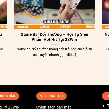
Ưu điểm truy cập giải trí tại nhà cái 23WIN
ia
Game Bài Đổi Thưởng – Hội Tụ Siêu
Nổ
Phẩm Hot Hit Tại 23Win
i tích cực từ khách hàng trong lĩnh vực trực tuyến. Đây là mộ
ược
Game bài đổi thưởng mang đến trải nghiệm giải trí
N
ung vào khách hàng, ưu tiên đảm bảo sự an toàn và chất lượng d
trực tuyến nhanh gọn, dễ [...]
ới sự tinh tế và sang trọng, sử dụng màu đen làm màu sắc chính 
ẳng cấp mà còn giúp người chơi dễ dàng tìm kiếm thông tin cầ
, giúp người dùng dễ dàng di chuyển mà không gặp trở ngại. Khôn
ƯỚNG DẪN
VỀ CHÚNG TÔI
T
T
ng ván game mượt mà
g Ký 23WIN
Chính sách bảo mật