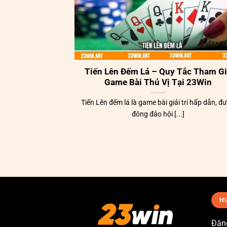
c Từ Cao Thủ
Tiến Lên Đếm Lá – Quy Tắc Tham G
n Tiền
Game Bài Thú Vị Tại 23Win
Thương hiệu đã nhận được nhiều phản hồ
ộ bóng đá quen
Tiến Lên đếm lá là game bài giải trí hấp dẫn, đ
không nên bỏ lỡ. 23WIN vẫn luôn tập tr
[...]
đông đảo hội [...]
Thiết kế giao diện sang trọng
Giao diện của
23WIN
được phát triển v
hợp này không chỉ mang đến cảm giác đ
Mọi mục trong trang được bố trí hợp lý
vào cược mà không bị phân tâm.
H
Đắm mình tại 23WIN trong từ
Đăn