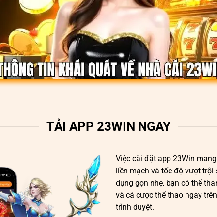
Tìm hiểu sơ lược về trang cược hàng đầu
TẢI APP 23WIN NGAY
à chất lượng dịch vụ luôn được đảm bảo. Với hơn 10 năm kinh nghi
 đứng vững chắc trong lòng người hâm mộ.
Từ ngày đầu hoạt đ
Việc cài đặt app 23Win mang đ
ác sản phẩm giải trí trực tuyến.
liền mạch và tốc độ vượt trội
dụng gọn nhẹ, bạn có thể tha
:
https://polaslot.jp.net/
và cá cược thể thao ngay trê
 đã phải trải qua nhiều bài kiểm tra nghiêm ngặt, từ chất lượ
trình duyệt.