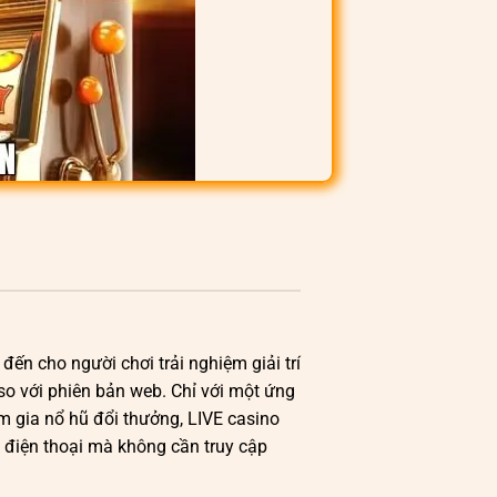
ệm trên thị trường giải trí trực tuyến,
ộng, thương hiệu đã được cấp đủ giấy
ến cho người chơi trải nghiệm giải trí
 so với phiên bản web. Chỉ với một ứng
m gia nổ hũ đổi thưởng, LIVE casino
n điện thoại mà không cần truy cập
ng sản phẩm đến hệ thống bảo mật cho