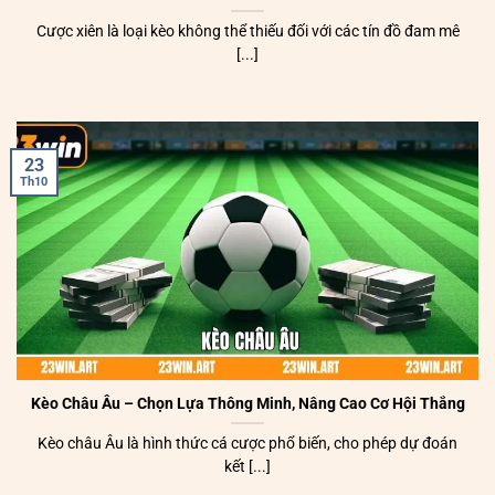
Cược xiên là loại kèo không thể thiếu đối với các tín đồ đam mê
[...]
23
Th10
Kèo Châu Âu – Chọn Lựa Thông Minh, Nâng Cao Cơ Hội Thắng
Kèo châu Âu là hình thức cá cược phổ biến, cho phép dự đoán
kết [...]