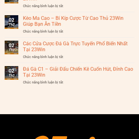
23Win
Cách
Chức năng bình luận bị tắt
ở
–
Bắt
Bài
Đẳng
Cầu
3
Kèo Ma Cao – Bí Kíp Cược Từ Cao Thủ 23Win
Cấp
Chuẩn
02
Cây
Của
Giúp Bạn Ăn Tiền
Tại
Th2
–
Những
23Win
Chức năng bình luận bị tắt
ở
Khám
Chiến
Kèo
Phá
Kê
Ma
Các Cửa Cược Đá Gà Trực Tuyến Phổ Biến Nhất
Nhịp
Tinh
02
Cao
Chơi
Tại 23Win
Anh
Th2
–
Linh
Chức năng bình luận bị tắt
ở
Bí
Hoạt
Các
Kíp
Tại
Cửa
Đá Gà C1 – Giải Đấu Chiến Kê Cuốn Hút, Đỉnh Cao
Cược
23Win
02
Cược
Từ
Tại 23Win
Th2
Đá
Cao
Chức năng bình luận bị tắt
ở
Gà
Thủ
Đá
Trực
23Win
Gà
Tuyến
Giúp
C1
Phổ
Bạn
–
Biến
Ăn
Giải
Nhất
Tiền
Đấu
Tại
Chiến
23Win
Kê
Cuốn
Hút,