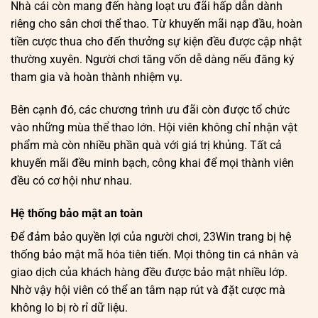
Nhà cái còn mang đến hàng loạt ưu đãi hấp dẫn dành
riêng cho sân chơi thể thao. Từ khuyến mãi nạp đầu, hoàn
tiền cược thua cho đến thưởng sự kiện đều được cập nhật
thường xuyên. Người chơi tăng vốn dễ dàng nếu đăng ký
tham gia và hoàn thành nhiệm vụ.
Bên cạnh đó, các chương trình ưu đãi còn được tổ chức
vào những mùa thể thao lớn. Hội viên không chỉ nhận vật
phẩm mà còn nhiều phần quà với giá trị khủng. Tất cả
khuyến mãi đều minh bạch, công khai để mọi thành viên
đều có cơ hội như nhau.
Hệ thống bảo mật an toàn
Để đảm bảo quyền lợi của người chơi, 23Win trang bị hệ
thống bảo mật mã hóa tiên tiến. Mọi thông tin cá nhân và
giao dịch của khách hàng đều được bảo mật nhiều lớp.
Nhờ vậy hội viên có thể an tâm nạp rút và đặt cược mà
không lo bị rò rỉ dữ liệu.