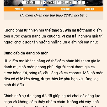
Ưu điểm khiến cho thể thao 23Win nổi tiếng
Không phải tự nhiên mà
thể thao 23Win
lại trở thành điểm
đến được khách hàng ưa chuộng. Vì khi trải nghiệm giải trí,
người chơi được tận hưởng những ưu điểm nổi bật như:
Cung cấp đa dạng bộ môn
Ưu điểm mà khách hàng có thể cảm nhận khi tham gia là
danh mục bộ môn phong phú. Người chơi tham gia cá
cược bóng đá, bóng rổ, cầu lông và cả esports. Mỗi bộ môn
đều có tỷ lệ kèo riêng, được thiết kế phù hợp với từng loại
hình thi đấu.
Chính nhờ sự đa dạng đó đã giúp người chơi dễ dàng lựa
chọn và không cảm thấy nhàm chán. Không chỉ vậy, nhà