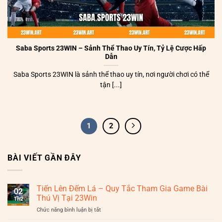
Saba Sports 23WIN – Sảnh Thể Thao Uy Tín, Tỷ Lệ Cược Hấp
Dẫn
Saba Sports 23WIN là sảnh thể thao uy tín, nơi người chơi có thể
tận [...]
1
2
BÀI VIẾT GẦN ĐÂY
Tiến Lên Đếm Lá – Quy Tắc Tham Gia Game Bài
02
Thú Vị Tại 23Win
Th2
Chức năng bình luận bị tắt
ở
Tiến