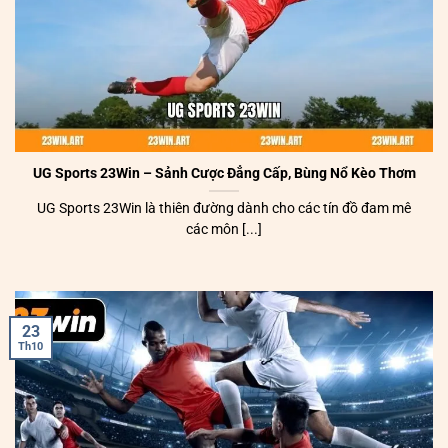
UG Sports 23Win – Sảnh Cược Đẳng Cấp, Bùng Nổ Kèo Thơm
UG Sports 23Win là thiên đường dành cho các tín đồ đam mê
các môn [...]
23
Th10