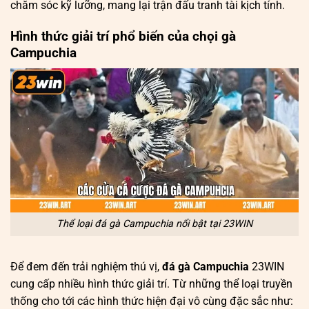
chăm sóc kỹ lưỡng, mang lại trận đấu tranh tài kịch tính.
Hình thức giải trí phổ biến của chọi gà
Campuchia
Thể loại đá gà Campuchia nổi bật tại 23WIN
Để đem đến trải nghiệm thú vị,
đá gà Campuchia
23WIN
cung cấp nhiều hình thức giải trí. Từ những thể loại truyền
thống cho tới các hình thức hiện đại vô cùng đặc sắc như: