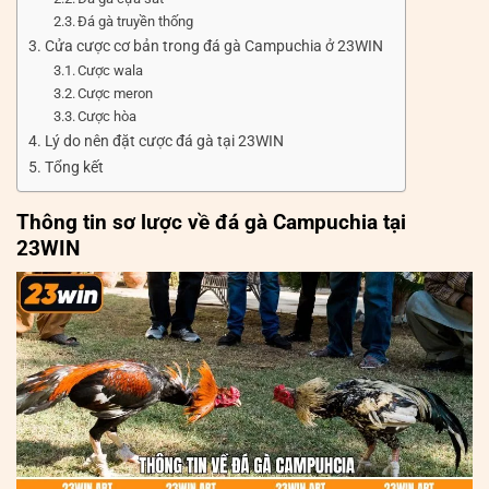
Đá gà truyền thống
Cửa cược cơ bản trong đá gà Campuchia ở 23WIN
Cược wala
Cược meron
Cược hòa
Lý do nên đặt cược đá gà tại 23WIN
Tổng kết
Thông tin sơ lược về đá gà Campuchia tại
23WIN