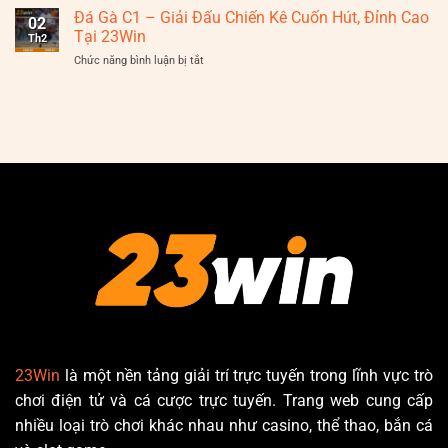
Tại
Cửa
Đá Gà C1 – Giải Đấu Chiến Kê Cuốn Hút, Đỉnh Cao
Cược
23Win
02
Cược
Từ
Tại 23Win
Th2
Đá
Cao
Chức năng bình luận bị tắt
ở
Gà
Thủ
Đá
Trực
23Win
Gà
Tuyến
Giúp
C1
Phổ
Bạn
–
Biến
Ăn
Giải
Nhất
Tiền
Đấu
Tại
Chiến
23Win
Kê
Cuốn
Hút,
Đỉnh
Cao
Tại
23Win
23Win
là một nền tảng giải trí trực tuyến trong lĩnh vực trò
chơi điện tử và cá cược trực tuyến. Trang web cung cấp
nhiều loại trò chơi khác nhau như casino, thể thao, bắn cá